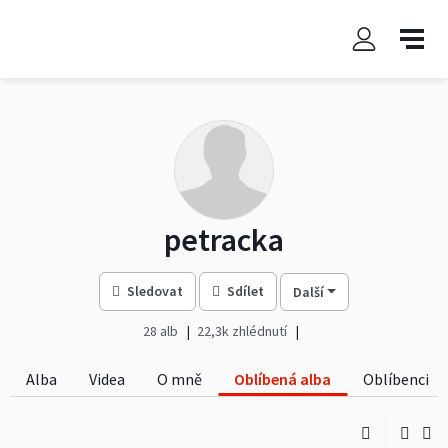
petracka
Sledovat
Sdílet
Další
28 alb
22,3k zhlédnutí
Alba
Videa
O mně
Oblíbená alba
Oblíbenci